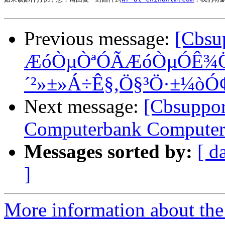
Previous message:
[Cbsu
ÆóÒµÒªÓÃÆóÒµÓÊ¾Ö
´²»±»Á÷Ê§,Ö§³Ö·±¼ò
Next message:
[Cbsupport
Computerbank Compute
Messages sorted by:
[ d
]
More information about the 