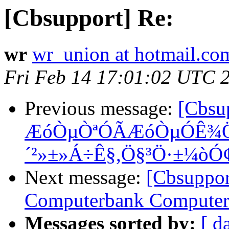
[Cbsupport] Re:
wr
wr_union at hotmail.co
Fri Feb 14 17:01:02 UTC 
Previous message:
[Cbsu
ÆóÒµÒªÓÃÆóÒµÓÊ¾Ö
´²»±»Á÷Ê§,Ö§³Ö·±¼ò
Next message:
[Cbsupport
Computerbank Compute
Messages sorted by:
[ d