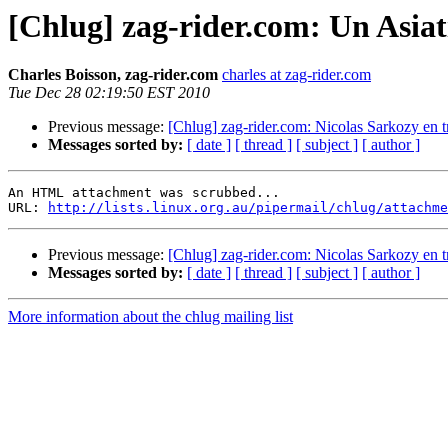
[Chlug] zag-rider.com: Un Asiati
Charles Boisson, zag-rider.com
charles at zag-rider.com
Tue Dec 28 02:19:50 EST 2010
Previous message:
[Chlug] zag-rider.com: Nicolas Sarkozy en t
Messages sorted by:
[ date ]
[ thread ]
[ subject ]
[ author ]
An HTML attachment was scrubbed...

URL: 
http://lists.linux.org.au/pipermail/chlug/attachme
Previous message:
[Chlug] zag-rider.com: Nicolas Sarkozy en t
Messages sorted by:
[ date ]
[ thread ]
[ subject ]
[ author ]
More information about the chlug mailing list