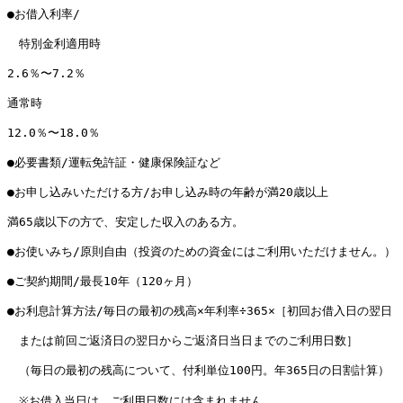
●お借入利率/

　特別金利適用時　

2.6％〜7.2％

通常時

12.0％〜18.0％

●必要書類/運転免許証・健康保険証など

●お申し込みいただける方/お申し込み時の年齢が満20歳以上

満65歳以下の方で、安定した収入のある方。

●お使いみち/原則自由（投資のための資金にはご利用いただけません。）

●ご契約期間/最長10年（120ヶ月）

●お利息計算方法/毎日の最初の残高×年利率÷365×［初回お借入日の翌日

　または前回ご返済日の翌日からご返済日当日までのご利用日数］

　（毎日の最初の残高について、付利単位100円。年365日の日割計算）

　※お借入当日は、ご利用日数には含まれません。
