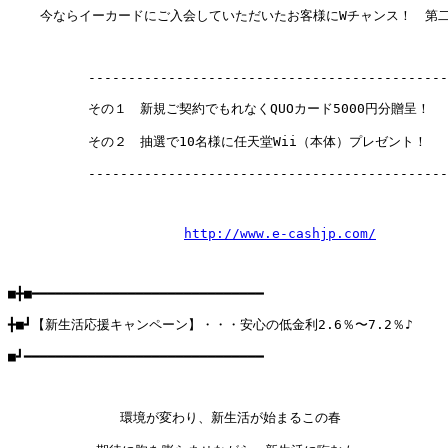
    今ならイーカードにご入会していただいたお客様にWチャンス！　第二
          ---------------------------------------------
          その１　新規ご契約でもれなくQUOカード5000円分贈呈！

          その２　抽選で10名様に任天堂Wii（本体）プレゼント！

          ---------------------------------------------
http://www.e-cashjp.com/
■╋■━━━━━━━━━━━━━━━━━━━━━━━━━━━━━

╋■┛【新生活応援キャンペーン】・・・安心の低金利2.6％〜7.2％♪

■┛━━━━━━━━━━━━━━━━━━━━━━━━━━━━━━

              環境が変わり、新生活が始まるこの春
