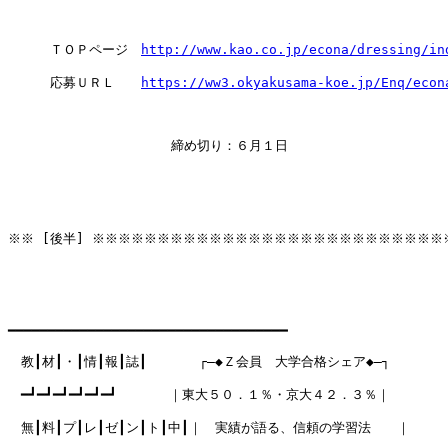
　　  ＴＯＰページ　
http://www.kao.co.jp/econa/dressing/in
　　  応募ＵＲＬ　　
https://ww3.okyakusama-koe.jp/Enq/econ
　　　　　　　         締め切り：６月１日

※※ [後半] ※※※※※※※※※※※※※※※※※※※※※※※※※※※※
━━━━━━━━━━━━━━━━━━━━━━━━━━━━━━━━━━━

　教┃材┃・┃情┃報┃誌┃　　　　┌―◆Ｚ会員　大学合格シェア◆―┐

　━┛━┛━┛━┛━┛━┛　　　　｜東大５０．１％・京大４２．３％｜

　無┃料┃プ┃レ┃ゼ┃ン┃ト┃中┃｜　実績が語る、信頼の学習法　　｜
