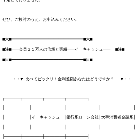
ぜひ、ご検討のうえ、お申込みください。

■大■━━━━━━━━━━━━━━━━━━━━━━━━━━━━━■大■

■注■───会員２１万人の信頼と実績───イーキャッシュ───  ■注■

■目■━━━━━━━━━━━━━━━━━━━━━━━━━━━━━■目■

    ・・▼ 比べてビックリ！金利差額あなたはどうですか？ 　▼・・

┌──────┬────────┬────────┬────────┐

│　　　　　　│　　　　　　　　│　　　　　　　　│　　　　　　　　│　
│　　　　　　│イーキャッシュ　│銀行系ローン会社│大手消費者金融系│

│　　　　　　│　　　　　　　　│　　　　　　　　│　　　　　　　　│

├──────┼────────┼────────┼────────┤
