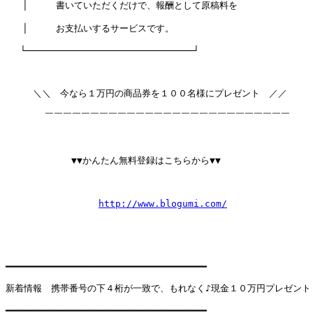
   │     書いていただくだけで、報酬として原稿料を               
   │     お支払いするサービスです。                          
 　└──────────────────────────────┘

　　　＼＼　今なら１万円の商品券を１００名様にプレゼント　／／

       ￣￣￣￣￣￣￣￣￣￣￣￣￣￣￣￣￣￣￣￣￣￣￣￣￣￣￣

  　　　　　　▼▼かんたん無料登録はこちらから▼▼

http://www.blogumi.com/
━━━━━━━━━━━━━━━━━━━━━━━━━━━━━━━━━━━━

新着情報　携帯番号の下４桁が一致で、もれなく♪現金１０万円プレゼント！
━━━━━━━━━━━━━━━━━━━━━━━━━━━━━━━━━━━━
