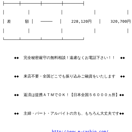
├──────┼────────┼────────┼────────┤

│　　　　　　│　　　　　　　　│　　　　　　　　│　　　　　　　　│

│ 差      額 │   ─────   │    228,120円   │    320,700円 
│　　　　　　│　　　　　　　　│　　　　　　　　│　　　　　　　　│

└──────┴────────┴────────┴────────┘

     ◆◆  完全秘密厳守の無料相談！遠慮なくお電話下さい！！  ◆◆

     ◆◆  来店不要・全国どこでも振り込みご融資をいたします  ◆◆

     ◆◆  返済は提携ＡＴＭでＯＫ！【日本全国５６０００ヵ所】◆◆

     ◆◆  主婦・パート・アルバイトの方も、もちろん大丈夫です◆◆

http://www.e-cashjp.com/