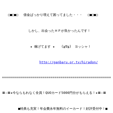
   □■□■□ 　借金ばっかり増えて困ってました・・・　 □■□■□

             しかし、出会ったＨＰが良かったんです！

              ★ 稼げてます ★　　(≧∇≦)　ヨッシャ！ 

http://ganbaru.or.tv/hiradon/
====================================================== 
〓☆〓★今ならもれなく全員！QUOカード5000円分がもらえる！★〓☆〓 

        ■特典も充実！年会費永年無料のイーカード！好評受付中！■
