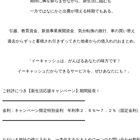
           期待に胸を膨らませながら、新生活に臨むも

           一方ではなにかと出費が増える時期でもある。

 　引越、教育資金、新規事業展開資金、気分転換の旅行、車の買い替え

  過去からずっと蓄積され引きずってきた他者からの借入れのおまとめ。

          「イーキャッシュは、がんばるあなたの味方です！

      イーキャッシュだからできるサービスを、ぜひあなたにも！」

ご好評につき【新生活応援キャンペーン】期間延長！

━━━━━━━━━━━━━━━━━━━━━━━━━━━━━━━━━

金利：キャンペーン限定特別金利　年利率２．６％〜７．２％（固定金利）
━━━━━━━━━━━━━━━━━━━━━━━━━━━━━━━━━

ただいま他社の借り入れを、一本化するおまとめローンのお問い合わせ殺到