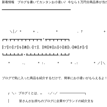
新着情報　ブログを書いてカンタンお小遣い♪ 今なら１万円分商品券が当た
━━━━━━━━━━━━━━━━━━━━━━━━━━━━━━━━━━━━

    ＼│／ *      + .         *          . ?           + 
┏━┳☆┳━┳━┳━┳━┳━┳━┳━┳━┳＊┳━┳━┳━┳━┳━┳━┓

┃ブ┃ロ┃グ┃を┃書┃い┃て┃、┃簡┃単┃お┃小┃遣┃い┃稼┃ぎ┃♪┃

┗━┻━┻━┻━┻━┻＊┻━┻━┻━┻━┻━┻━┻━┻━┻☆┻━┻━┛

　　*  　 　.。　    * :. 　　  *　　 　+ .:　　　　　* ／│＼

ブログで気に入った商品を紹介するだけで、簡単にお小遣いがもらえるよ！
   ┌ ＼☆ ブログミとは、…   ☆／☆／ ─────────────┐

   │     皆さんがお持ちのブログに企業やブランドの紹介文を       │