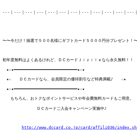
---｜---｜---｜---｜---｜---｜---｜---｜---｜---｜---｜---｜
〜〜今だけ！抽選で５００名様にギフトカード５０００円分プレゼント！〜
初年度無料はよくあるけれど、ＤＣカードＪｉｚｉｌｅなら永久無料！！

　★☆★━━━━━━━━━━━━━━━━━━━━━━━━━━★☆★

　★☆　　ＤＣカードなら、会員限定の優待割引など特典満載♪　　☆★

　★☆★━━━━━━━━━━━━━━━━━━━━━━━━━━★☆★

　　もちろん、おトクなポイントサービスや年会費無料カードもご用意。

　　　　　 　　　ＤＣカードご入会キャンペーン実施中♪

http://www.dccard.co.jp/card/affili036/index.sh