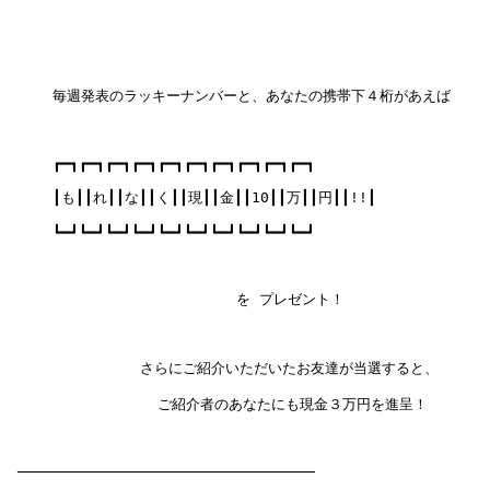
     毎週発表のラッキーナンバーと、あなたの携帯下４桁があえば

     ┏━┓┏━┓┏━┓┏━┓┏━┓┏━┓┏━┓┏━┓┏━┓┏━┓

     ┃も┃┃れ┃┃な┃┃く┃┃現┃┃金┃┃10┃┃万┃┃円┃┃!!┃

     ┗━┛┗━┛┗━┛┗━┛┗━┛┗━┛┗━┛┗━┛┗━┛┗━┛

                          を プレゼント！

               さらにご紹介いただいたお友達が当選すると、

                 ご紹介者のあなたにも現金３万円を進呈！

 ──────────────────────────────────
