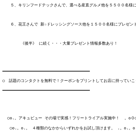
　　５、キリンフードテックさんで、選べる産直グルメ他を５５００名様に
　　６、花王さんで 新☆ドレッシングソース他を１５００名様にプレゼント
　 　　　《後半》 に続く・・・大量プレゼント情報多数あり！

━━━━━━━━━━━━━━━━━━━━━━━━━━━━━━━━━━━━

○　話題のコンタクトを無料で！クーポンをプリントしてお店に持っていこう
━━━━━━━━━━━━━━━━━━━━━━━━━━━━━━━━━━━━

  ○o.。アキュビュー その場で実感！フリートライアル実施中！  。oＯ○
   ○o.。o.。 ４種類のなかからいずれかをお試し頂けます。 .。o.。oＯ