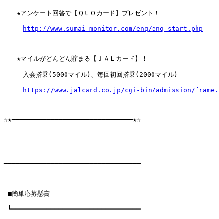
　　★アンケート回答で【ＱＵＯカード】プレゼント！

http://www.sumai-monitor.com/enq/enq_start.php
　　★マイルがどんどん貯まる【ＪＡＬカード】！

　　　入会搭乗(5000マイル)、毎回初回搭乗(2000マイル)

https://www.jalcard.co.jp/cgi-bin/admission/frame.
☆★━━━━━━━━━━━━━━━━━━━━━━━━━━━━━━━★☆

━━━━━━━━━━━━━━━━━━━━━━━━━━━━━━━━━━━

 ■簡単応募懸賞

 ┗━━━━━━━━━━━━━━━━━━━━━━━━━━━━━━━━━
