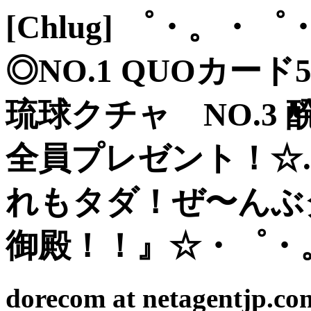
[Chlug] ゜・。
◎NO.1 QUOカード
琉球クチャ NO.3
全員プレゼント！☆.
れもタダ！ぜ〜んぶ
御殿！！』☆・゜・
dorecom at netagentjp.co