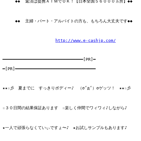
     ◆◆  返済は提携ＡＴＭでＯＫ！【日本全国５６０００ヵ所】◆◆

     ◆◆  主婦・パート・アルバイトの方も、もちろん大丈夫です◆◆

http://www.e-cashjp.com/
━━━━━━━━━━━━━━━━━━━━━━━━━━━━━━━━[PR]━ 

━[PR]━━━━━━━━━━━━━━━━━━━━━━━━━━━━━━━━ 

★★☆彡　夏までに　すっきりボディー♪　（σ‘д‘）σゲッツ！　★★☆彡 

☆３０日間の結果保証あります　☆楽しく仲間でワィワィ♪しながら♪ 

★一人で頑張らなくていぃですょ〜♪　★お試しサンプルもあります♪ 
