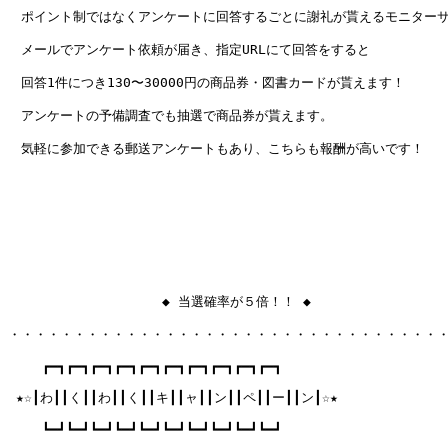
　ポイント制ではなくアンケートに回答するごとに謝礼が貰えるモニターサ
　メールでアンケート依頼が届き、指定URLにて回答をすると

　回答1件につき130〜30000円の商品券・図書カードが貰えます！

　アンケートの予備調査でも抽選で商品券が貰えます。

　気軽に参加できる郵送アンケートもあり、こちらも報酬が高いです！

　 　　　　  　　　　　◆ 当選確率が５倍！！ ◆ 

・・・・・・・・・・・・・・・・・・・・・・・・・・・・・・・・・・ 
　　 ┏━┓┏━┓┏━┓┏━┓┏━┓┏━┓┏━┓┏━┓┏━┓┏━┓ 

 ★☆┃わ┃┃く┃┃わ┃┃く┃┃キ┃┃ャ┃┃ン┃┃ペ┃┃ー┃┃ン┃☆★ 

 　　┗━┛┗━┛┗━┛┗━┛┗━┛┗━┛┗━┛┗━┛┗━┛┗━┛ 
