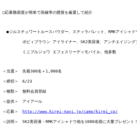
□応募難易度が簡単で高確率の懸賞を厳選して紹介

　●ジルスチュワートルースパウダー、スティラパレット、RMKアイシャドウ
　　　　　ポビィブラウン アイライナー、SK2美容液、アンチエイジングブ
　　　　　ミニブルジョワ エフェスリーディモバイル、他多数

＜当選＞　先着300名＋1,000名

＜締切＞　6/23

＜種類＞　無料会員登録

＜提供＞　アイアール

＜応募＞　
http://www.kirei-navi.jp/camp/kirei_cp/
＜説明＞　SK2美容液・RMKアイシャドウ他を1000名様に大量プレゼント！