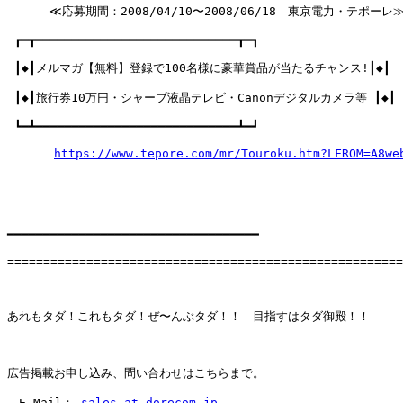
 　　　≪応募期間：2008/04/10〜2008/06/18　東京電力・テポーレ≫ 
 ┏━┳━━━━━━━━━━━━━━━━━━━━━━━━━━━━┳━┓ 

 ┃◆┃メルマガ【無料】登録で100名様に豪華賞品が当たるチャンス!┃◆┃ 

 ┃◆┃旅行券10万円・シャープ液晶テレビ・Canonデジタルカメラ等 ┃◆┃ 

 ┗━┻━━━━━━━━━━━━━━━━━━━━━━━━━━━━┻━┛ 

https://www.tepore.com/mr/Touroku.htm?LFROM=A8we
━━━━━━━━━━━━━━━━━━━━━━━━━━━━━━━━━━━

=======================================================
あれもタダ！これもタダ！ぜ〜んぶタダ！！　目指すはタダ御殿！！

広告掲載お申し込み、問い合わせはこちらまで。

　E-Mail： 
sales at dorecom.jp