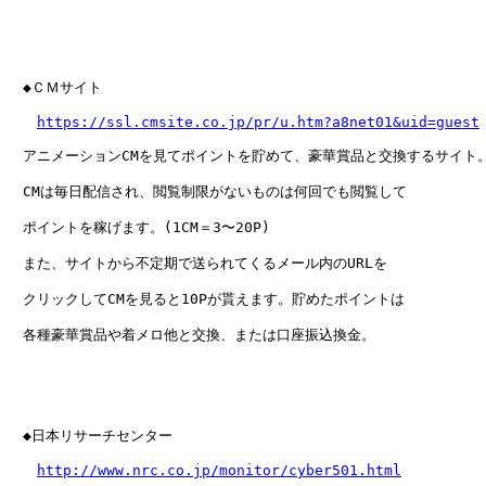
　◆ＣＭサイト

https://ssl.cmsite.co.jp/pr/u.htm?a8net01&uid=guest
　アニメーションCMを見てポイントを貯めて、豪華賞品と交換するサイト。
　CMは毎日配信され、閲覧制限がないものは何回でも閲覧して

　ポイントを稼げます。(1CM＝3〜20P)

　また、サイトから不定期で送られてくるメール内のURLを

　クリックしてCMを見ると10Pが貰えます。貯めたポイントは

　各種豪華賞品や着メロ他と交換、または口座振込換金。

　◆日本リサーチセンター

http://www.nrc.co.jp/monitor/cyber501.html