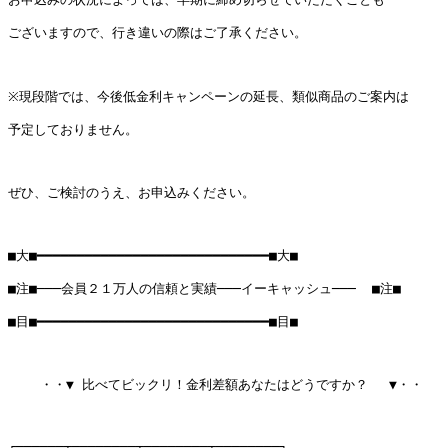
ございますので、行き違いの際はご了承ください。

※現段階では、今後低金利キャンペーンの延長、類似商品のご案内は

予定しておりません。

ぜひ、ご検討のうえ、お申込みください。

■大■━━━━━━━━━━━━━━━━━━━━━━━━━━━━━■大■

■注■───会員２１万人の信頼と実績───イーキャッシュ───  ■注■

■目■━━━━━━━━━━━━━━━━━━━━━━━━━━━━━■目■

    ・・▼ 比べてビックリ！金利差額あなたはどうですか？ 　▼・・

┌──────┬────────┬────────┬────────┐
