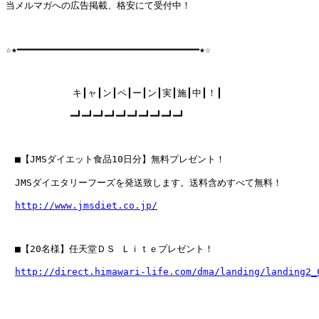
当メルマガへの広告掲載、格安にて受付中！

☆★━━━━━━━━━━━━━━━━━━━━━━━━━━━━━━━━★☆

　　　　　  　キ┃ャ┃ン┃ペ┃ー┃ン┃実┃施┃中┃！┃

　　　　　　　━┛━┛━┛━┛━┛━┛━┛━┛━┛━┛

　■【JMSダイエット食品10日分】無料プレゼント！

　JMSダイエタリーフーズを発送致します。送料含めすべて無料！

http://www.jmsdiet.co.jp/
　■【20名様】任天堂ＤＳ Ｌｉｔｅプレゼント！

http://direct.himawari-life.com/dma/landing/landing2_