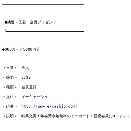
━━━━━━━━━━━━━━━━━━━━━━━━━━━━━━━━━━━

 ■抽選・先着・全員プレゼント

 ┗━━━━━━━━━━━━━━━━━━━━━━━━━━━━━━━━━

●QUOカード5000円分

＜当選＞　全員

＜締切＞　6/30

＜種類＞　会員登録

＜提供＞　イーキャッシュ

＜応募＞　
http://www.e-cashjp.com/
＜説明＞　特典充実！年会費永年無料のイーカード！新規会員にWチャンス！