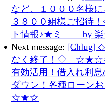
など、１０００名様に
３８００組様ご招待！
ト情報♪★ミ by 
Next message:
[Chlu
なく終了！◇ ☆★☆
有効活用！借入れ利息
ダウン！各種ローンお
☆★☆