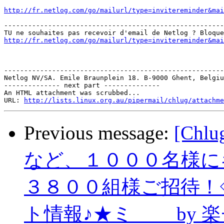
http://fr.netlog.com/go/mailurl/type=invitereminder&mai
-------------------------------------------------------
http://fr.netlog.com/go/mailurl/type=invitereminder&mai
-------------------------------------------------------
Netlog NV/SA. Emile Braunplein 18. B-9000 Ghent, Belgiu
-------------- next part --------------

An HTML attachment was scrubbed...

URL: 
http://lists.linux.org.au/pipermail/chlug/attachme
Previous message:
[Ch
など、１０００名様に
３８００組様ご招待！
ト情報♪★ミ by 