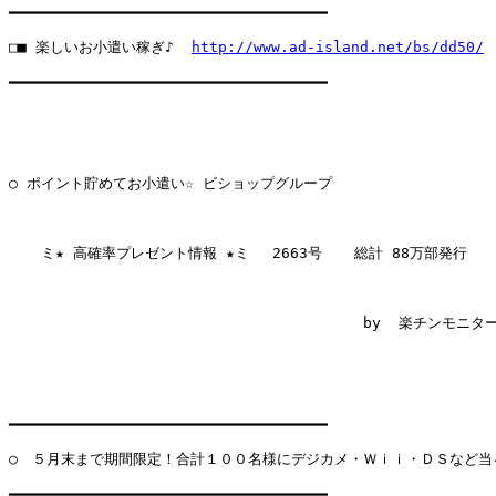
━━━━━━━━━━━━━━━━━━━━━━━━━━━━━━━━━━━━

□■ 楽しいお小遣い稼ぎ♪  
http://www.ad-island.net/bs/dd50/
━━━━━━━━━━━━━━━━━━━━━━━━━━━━━━━━━━━━

○ ポイント貯めてお小遣い☆ ビショップグループ

　  ミ★ 高確率プレゼント情報 ★ミ 　2663号  　総計 88万部発行  

                                        by  楽チンモニター
━━━━━━━━━━━━━━━━━━━━━━━━━━━━━━━━━━━━

○　５月末まで期間限定！合計１００名様にデジカメ・Ｗｉｉ・ＤＳなど当る
━━━━━━━━━━━━━━━━━━━━━━━━━━━━━━━━━━━━
