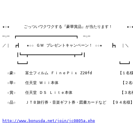
★☆★      ごっついワクワクする『豪華賞品』が当たります！      ★☆★
─☆─  ┏━━━━━━━━━━━━━━━━━━━━━━━━━┓  ─☆─

／｜  ┏┫   ★☆☆ ＧＷ プレゼントキャンペーン！ ☆☆★    ┣┓  ｜＼

      ┃┗━━┳━━━━━━━━━━━━━━━━━━━┳━━┛┃

      ┗━━━┛                                      ┗━━━┛ 
  ☆豪☆    富士フィルム ＦｉｎｅＰｉｘ Z20fd           【１名様
  ☆華☆    任天堂 Ｗｉｉ本体　　                       【２名
  ☆賞☆    任天堂 ＤＳ Ｌｉｔｅ本体                    【３名
  ☆品☆    ＪＴＢ旅行券・音楽ギフト券・図書カードなど  【９４名様】
http://www.bonusda.net/join/jc0805a.php