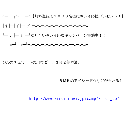
☆─┐　┌☆┐　┌─☆【無料登録で１０００名様にキレイ応援プレゼント！】

│キ├─┤イ├─┤ビ│━…━…━…━…━…━…━…━…━…━…━…━…

└─┤レ├─┤ナ├─┘なりたいキレイ応援キャンペーン実施中！！

　　☆─┘　☆─┘━…━…━…━…━…━…━…━…━…━━…━…━…━

ジルスチュワートのパウダー、ＳＫ２美容液、

　　　　　　　　　　　　　　　ＲＭＫのアイシャドウなどが当たる♪

http://www.kirei-navi.jp/camp/kirei_cp/