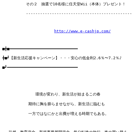
          その２　抽選で10名様に任天堂Wii（本体）プレゼント！

          ---------------------------------------------
http://www.e-cashjp.com/
■╋■━━━━━━━━━━━━━━━━━━━━━━━━━━━━━

╋■┛【新生活応援キャンペーン】・・・安心の低金利2.6％〜7.2％♪

■┛━━━━━━━━━━━━━━━━━━━━━━━━━━━━━━

              環境が変わり、新生活が始まるこの春

           期待に胸を膨らませながら、新生活に臨むも

           一方ではなにかと出費が増える時期でもある。
