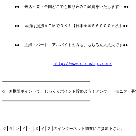
     ◆◆  来店不要・全国どこでも振り込みご融資をいたします  ◆◆

     ◆◆  返済は提携ＡＴＭでＯＫ！【日本全国５６０００ヵ所】◆◆

     ◆◆  主婦・パート・アルバイトの方も、もちろん大丈夫です◆◆

http://www.e-cashjp.com/
━━━━━━━━━━━━━━━━━━━━━━━━━━━━━━━━━━━━

○　無期限ポイントで、じっくりポイント貯めよう！アンケートモニター募集
━━━━━━━━━━━━━━━━━━━━━━━━━━━━━━━━━━━━

グ┃ラ┃ン┃ド┃・┃ボ┃イ┃ス┃のインターネット調査にご参加下さい。　
