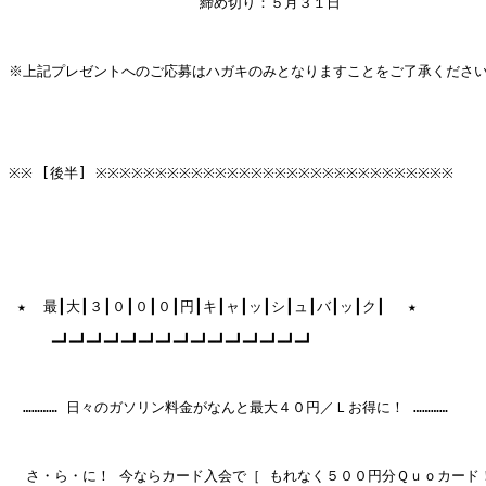
                      締め切り：５月３１日

※上記プレゼントへのご応募はハガキのみとなりますことをご了承ください
※※ [後半] ※※※※※※※※※※※※※※※※※※※※※※※※※※※※※※

 ★  最┃大┃３┃０┃０┃０┃円┃キ┃ャ┃ッ┃シ┃ュ┃バ┃ッ┃ク┃ 　★

     ━┛━┛━┛━┛━┛━┛━┛━┛━┛━┛━┛━┛━┛━┛━┛

　………… 日々のガソリン料金がなんと最大４０円／Ｌお得に！ …………

  さ・ら・に！ 今ならカード入会で［ もれなく５００円分Ｑｕｏカード！