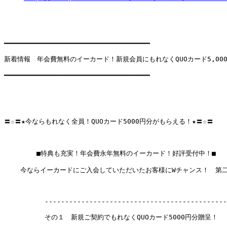
━━━━━━━━━━━━━━━━━━━━━━━━━━━━━━━━━━━━

新着情報　年会費無料のイーカード！新規会員にもれなくQUOカード5,000
━━━━━━━━━━━━━━━━━━━━━━━━━━━━━━━━━━━━

〓☆〓★今ならもれなく全員！QUOカード5000円分がもらえる！★〓☆〓 

        ■特典も充実！年会費永年無料のイーカード！好評受付中！■

    今ならイーカードにご入会していただいたお客様にWチャンス！　第二
          ---------------------------------------------
          その１　新規ご契約でもれなくQUOカード5000円分贈呈！
