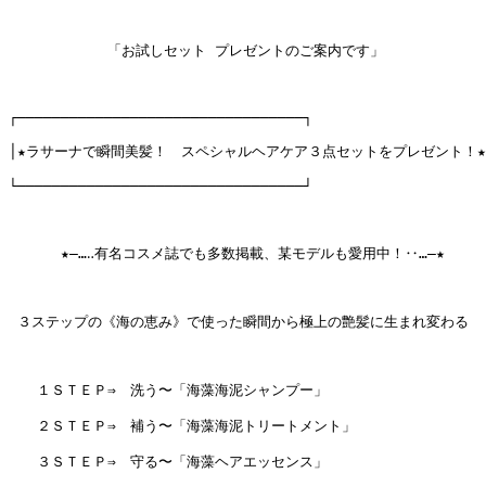
　　　　　　　「お試しセット プレゼントのご案内です」　　　

┌─────────────────────────────────┐

│★ラサーナで瞬間美髪！　スペシャルヘアケア３点セットをプレゼント！★

└─────────────────────────────────┘

      ★―…‥有名コスメ誌でも多数掲載、某モデルも愛用中！‥…―★

 ３ステップの《海の恵み》で使った瞬間から極上の艶髪に生まれ変わる

　　１ＳＴＥＰ⇒　洗う〜「海藻海泥シャンプー」　　　　　

　　２ＳＴＥＰ⇒　補う〜「海藻海泥トリートメント」　　　

　　３ＳＴＥＰ⇒　守る〜「海藻ヘアエッセンス」　
