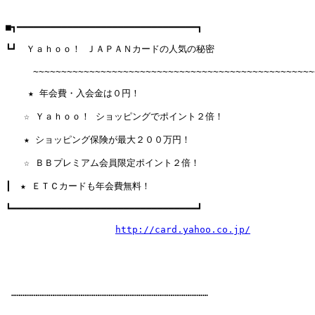
■┓━━━━━━━━━━━━━━━━━━━━━━━━━━━━━━━━┓

┗┛　Ｙａｈｏｏ！ ＪＡＰＡＮカードの人気の秘密　　　　　　　　　　　　
　　　~~~~~~~~~~~~~~~~~~~~~~~~~~~~~~~~~~~~~~~~~~~~~~~~~~~
    ★ 年会費・入会金は０円！                            

　　☆ Ｙａｈｏｏ！ ショッピングでポイント２倍！                   
　　★ ショッピング保険が最大２００万円！                       
　　☆ ＢＢプレミアム会員限定ポイント２倍！                      
┃　★ ＥＴＣカードも年会費無料！   

┗━━━━━━━━━━━━━━━━━━━━━━━━━━━━━━━━━┛

http://card.yahoo.co.jp/
 ……………………………………………………………………………………………
