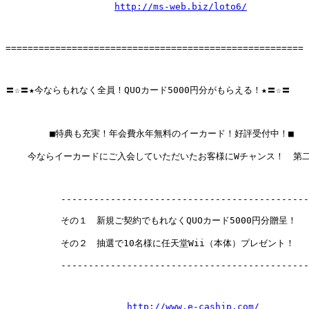
http://ms-web.biz/loto6/
====================================================== 
〓☆〓★今ならもれなく全員！QUOカード5000円分がもらえる！★〓☆〓 

        ■特典も充実！年会費永年無料のイーカード！好評受付中！■

    今ならイーカードにご入会していただいたお客様にWチャンス！　第二
          ---------------------------------------------
          その１　新規ご契約でもれなくQUOカード5000円分贈呈！

          その２　抽選で10名様に任天堂Wii（本体）プレゼント！

          ---------------------------------------------
http://www.e-cashjp.com/