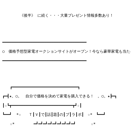
　 　　　《後半》 に続く・・・大量プレゼント情報多数あり！

━━━━━━━━━━━━━━━━━━━━━━━━━━━━━━━━━━━━

○　価格予想型家電オークションサイトがオープン！今なら豪華家電も当たる
━━━━━━━━━━━━━━━━━━━━━━━━━━━━━━━━━━━━

　　┏━━━━━━━━━━━━━━━━━━━━━━━━━━━━┓

┏━┫★。○。　自分で価格を決めて家電を購入できる！　。○。★┣━┓

┃☆┗┳━━━━━━━━━━━━━━━━━━━━━━━━━━┳┛☆┃

┗━━┛  *☆　　Ｔ┃Ｖ┃で┃話┃題┃の┃プ┃ラ┃ボ┃　☆*　┗━━┛

　　☆*　　　　　━┛━┛━┛━┛━┛━┛━┛━┛━┛　　　　☆*
