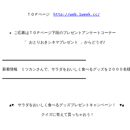
         　ＴＯＰページ　
http://web.1week.cc/
   ★ ご応募はＴＯＰページ下段のプレゼントアンケートコーナー

　　　    「 おとりおきシネマプレゼント 」からどうぞ♪

━━━━━━━━━━━━━━━━━━━━━━━━━━━━━━━━━━━━

新着情報　ミツカンさんで、サラダをおいしく食べるグッズを２０００名様
━━━━━━━━━━━━━━━━━━━━━━━━━━━━━━━━━━━━

   ▲▼　サラダをおいしく食べるグッズプレゼントキャンペーン！　▼▲

　　　　　       　クイズに答えて貰っちゃおう！
