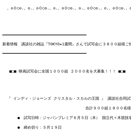
  。oＯ○o.。o.。oＯ○o.。o.。oＯ○o.。o.。oＯ○o.。o.。oＯ○o.。o
━━━━━━━━━━━━━━━━━━━━━━━━━━━━━━━━━━━━

新着情報　講談社の雑誌『TOKYO★1週間』さんで試写会に３８００組様ご招
━━━━━━━━━━━━━━━━━━━━━━━━━━━━━━━━━━━━

   ■□■ 映画試写会に全国１０００組 ２０００名を大募集！！！ ■□■

  『 インディ・ジョーンズ クリスタル・スカルの王国 』 講談社合同試写
　　　　　　　　　　　　　　　　　　　　   合計９００組１８００名様
　　　　●　試写日時：ジャパンプレミア６月５日（木） 国立代々木競技場
　　　　●　締め切り：５月１９日　　　　　　　  　　
