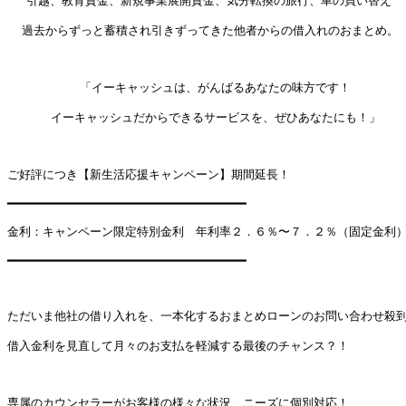
 　引越、教育資金、新規事業展開資金、気分転換の旅行、車の買い替え

  過去からずっと蓄積され引きずってきた他者からの借入れのおまとめ。

          「イーキャッシュは、がんばるあなたの味方です！

      イーキャッシュだからできるサービスを、ぜひあなたにも！」

ご好評につき【新生活応援キャンペーン】期間延長！

━━━━━━━━━━━━━━━━━━━━━━━━━━━━━━━━━

金利：キャンペーン限定特別金利　年利率２．６％〜７．２％（固定金利）
━━━━━━━━━━━━━━━━━━━━━━━━━━━━━━━━━

ただいま他社の借り入れを、一本化するおまとめローンのお問い合わせ殺到
借入金利を見直して月々のお支払を軽減する最後のチャンス？！

専属のカウンセラーがお客様の様々な状況、ニーズに個別対応！
