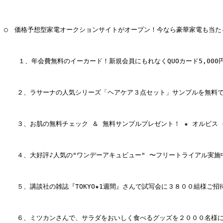
○　価格予想型家電オークションサイトがオープン！今なら豪華家電も当たる
 　 １、年会費無料のイーカード！新規会員にもれなくQUOカード5,000円
　　２、ラサーナの人気シリーズ「ヘアケア３点セット」サンプルを無料で！
　　３、お肌の無料チェック ＆ 無料サンプルプレゼント！ ★ オルビス ★
　　４、大好評♪人気の"ワンデーアキュビュー" 〜フリートライアル実施中
　　５、講談社の雑誌『TOKYO★1週間』さんで試写会に３８００組様ご招待
　　６、ミツカンさんで、サラダをおいしく食べるグッズを２０００名様に