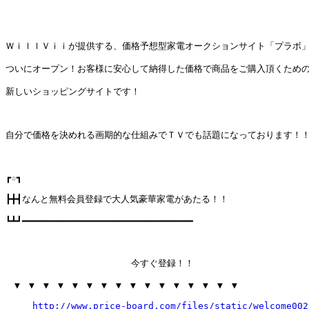
ＷｉｌｌＶｉｉが提供する、価格予想型家電オークションサイト「プラボ」
ついにオープン！お客様に安心して納得した価格で商品をご購入頂くための
新しいショッピングサイトです！

自分で価格を決めれる画期的な仕組みでＴＶでも話題になっております！！
┏☆┓

┣╋┫なんと無料会員登録で大人気豪華家電があたる！！

┗┻┛━━━━━━━━━━━━━━━━━━━━━━━━━━━━━━━

　　　　　　　　　　　　　　今すぐ登録！！

　▼　▼　▼　▼　▼　▼　▼　▼　▼　▼　▼　▼　▼　▼　▼　▼

http://www.price-board.com/files/static/welcome002