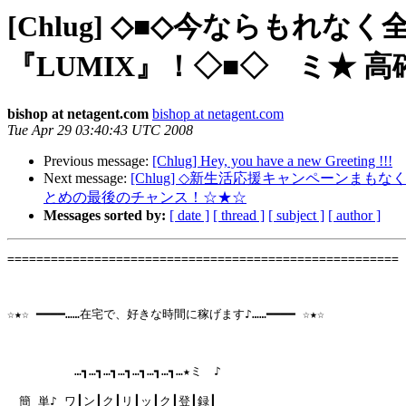
[Chlug] ◇■◇今ならもれ
『LUMIX』！◇■◇ ミ★ 
bishop at netagent.com
bishop at netagent.com
Tue Apr 29 03:40:43 UTC 2008
Previous message:
[Chlug] Hey, you have a new Greeting !!!
Next message:
[Chlug] ◇新生活応援キャンペーン
とめの最後のチャンス！☆★☆
Messages sorted by:
[ date ]
[ thread ]
[ subject ]
[ author ]
====================================================== 
☆★☆ ━━━━……在宅で、好きな時間に稼げます♪……━━━━ ☆★☆　

　      　…┓…┓…┓…┓…┓…┓…┓…★ミ　♪

　簡 単♪ ワ┃ン┃ク┃リ┃ッ┃ク┃登┃録┃　 　　
