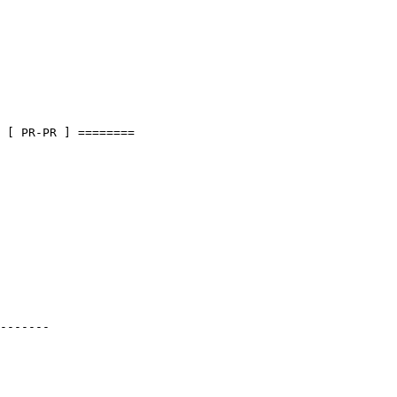
 [ PR-PR ] ========

-------
