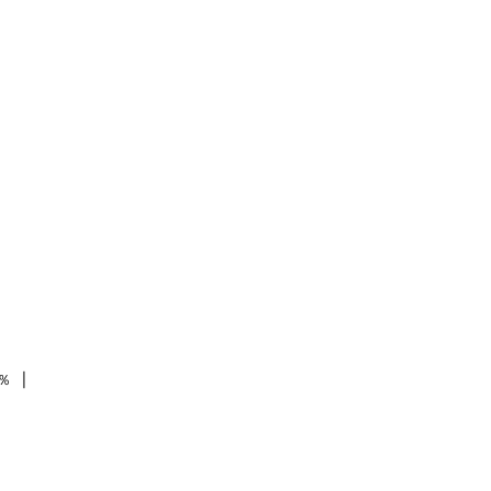


 │
