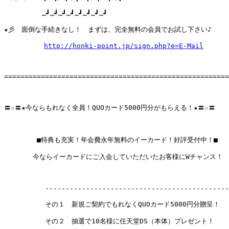
  　    　…┛…┛…┛…┛…┛…┛…┛…┛　

★彡　面倒な手続きなし！　まずは、完全無料の会員でお試し下さい♪

http://honki-point.jp/sign.php?e=E-Mail
=======================================================
〓☆〓★今ならもれなく全員！QUOカード5000円分がもらえる！★〓☆〓 

        ■特典も充実！年会費永年無料のイーカード！好評受付中！■

       今ならイーカードにご入会していただいたお客様にWチャンス！

          ---------------------------------------------
          その１　新規ご契約でもれなくQUOカード5000円分贈呈！

          その２　抽選で10名様に任天堂DS（本体）プレゼント！
