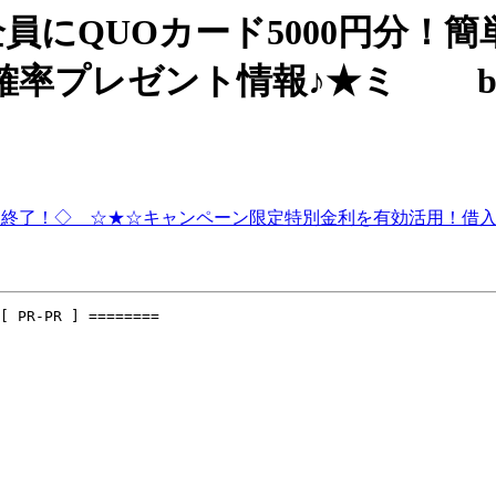
なく全員にQUOカード5000円
高確率プレゼント情報♪★ミ b
まもなく終了！◇ ☆★☆キャンペーン限定特別金利を有効活用！
[ PR-PR ] ========
