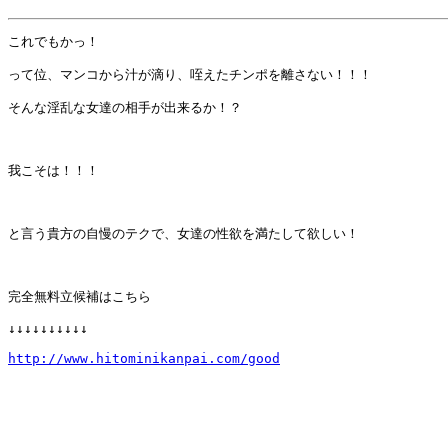
これでもかっ！

って位、マンコから汁が滴り、咥えたチンポを離さない！！！

そんな淫乱な女達の相手が出来るか！？

我こそは！！！

と言う貴方の自慢のテクで、女達の性欲を満たして欲しい！

完全無料立候補はこちら

↓↓↓↓↓↓↓↓↓↓

http://www.hitominikanpai.com/good