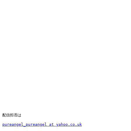
配信拒否は

pureangel_pureangel at yahoo.co.uk