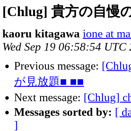
[Chlug] 貴方の自
kaoru kitagawa
ione at ma
Wed Sep 19 06:58:54 UTC
Previous message:
[Ch
が見放題■ ■■
Next message:
[Chlug]
Messages sorted by:
[ d
]