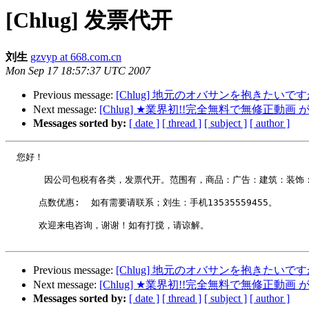
[Chlug] 发票代开
刘生
gzvyp at 668.com.cn
Mon Sep 17 18:57:37 UTC 2007
Previous message:
[Chlug] 地元のオバサンを抱きたい
Next message:
[Chlug] ★業界初!!完全無料で無修正動画
Messages sorted by:
[ date ]
[ thread ]
[ subject ]
[ author ]
  您好！

       因公司包税有各类，发票代开。范围有，商品：广告：建筑：装饰
      点数优惠:  如有需要请联系；刘生：手机13535559455。

      欢迎来电咨询，谢谢！如有打搅，请谅解。

Previous message:
[Chlug] 地元のオバサンを抱きたい
Next message:
[Chlug] ★業界初!!完全無料で無修正動画
Messages sorted by:
[ date ]
[ thread ]
[ subject ]
[ author ]