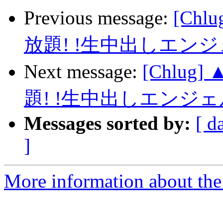
Previous message:
[Ch
放題! !生中出しエン
Next message:
[Chlu
題! !生中出しエンジ
Messages sorted by:
[ d
]
More information about the 