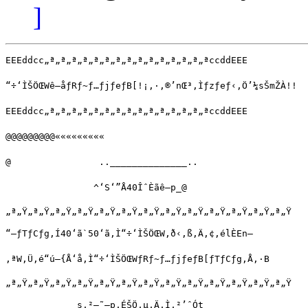
]
EEEddcc„ª„ª„ª„ª„ª„ª„ª„ª„ª„ª„ª„ª„ª„ª„ªccddEEE

“÷‘ÌŠÖŒWê–åƒRƒ~ƒ…ƒjƒeƒB[!¡‚·‚®’nŒ³‚Ìƒzƒeƒ‹‚Ö’¼sŠmŽÀ!!

EEEddcc„ª„ª„ª„ª„ª„ª„ª„ª„ª„ª„ª„ª„ª„ª„ªccddEEE

@@@@@@@@@«««««««««

@                ..______________..

                ^‘S‘”Å40ÎˆÈãê—p_@

„ª„Ÿ„ª„Ÿ„ª„Ÿ„ª„Ÿ„ª„Ÿ„ª„Ÿ„ª„Ÿ„ª„Ÿ„ª„Ÿ„ª„Ÿ„ª„Ÿ„ª„Ÿ„ª„Ÿ

“–ƒTƒCƒg‚Í40‘ã`50‘ã‚Ì“÷‘ÌŠÖŒW‚ð‹‚ß‚Ä‚¢‚élÈEn—

‚ªW‚Ü‚é“ú–{Å‘å‚Ì“÷‘ÌŠÖŒWƒRƒ~ƒ…ƒjƒeƒB[ƒTƒCƒg‚Å‚·B

„ª„Ÿ„ª„Ÿ„ª„Ÿ„ª„Ÿ„ª„Ÿ„ª„Ÿ„ª„Ÿ„ª„Ÿ„ª„Ÿ„ª„Ÿ„ª„Ÿ„ª„Ÿ„ª„Ÿ

             s‚²—˜—p‚ÉŠÖ‚µ‚Ä‚Ì‚²’ˆÓt
