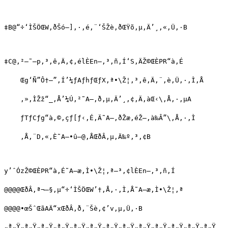
‡B@“÷‘ÌŠÖŒW‚ðŠó–]‚·‚é‚¨‘ŠŽè‚ðŒŸõ‚µ‚Ä’¸‚«‚Ü‚·B

‡C@‚²—˜—p‚³‚ê‚Ä‚¢‚élÈEn—‚³‚ñ‚Í‘S‚ÄŽ©ŒÈPR“à‚É

    Œg‘Ñ”Ô†–”‚Í’¼ƒAƒhƒŒƒX‚ª•\Ž¦‚³‚ê‚Ä‚¨‚è‚Ü‚·‚Ì‚Å

    ‚»‚ÌŽž“_‚Å’¼Ú‚²˜A—‚ð‚µ‚Ä’¸‚¢‚Ä‚àŒ‹\‚Å‚·‚µA

    ƒTƒCƒg“à‚©‚çƒ[ƒ‹‚É‚Ä˜A—‚ðŽæ‚éŽ–‚à‰Â”\‚Å‚·‚Ì

    ‚Å‚¨D‚«‚È˜A—•û–@‚ÅŒðÂ‚µ‚Ä‰º‚³‚¢B

y’ˆÓzŽ©ŒÈPR“à‚É˜A—æ‚Ì•\Ž¦‚ª–³‚¢lÈEn—‚³‚ñ‚Í

@@@@ŒðÂ‚ª¬—§‚µ“÷‘ÌŠÖŒW’†‚Å‚·‚Ì‚Å˜A—æ‚Ì•\Ž¦‚ª

@@@@•œŠˆŒãAÄ“xŒðÂ‚ð‚¨Šè‚¢’v‚µ‚Ü‚·B

„ª„Ÿ„ª„Ÿ„ª„Ÿ„ª„Ÿ„ª„Ÿ„ª„Ÿ„ª„Ÿ„ª„Ÿ„ª„Ÿ„ª„Ÿ„ª„Ÿ„ª„Ÿ„ª„Ÿ
