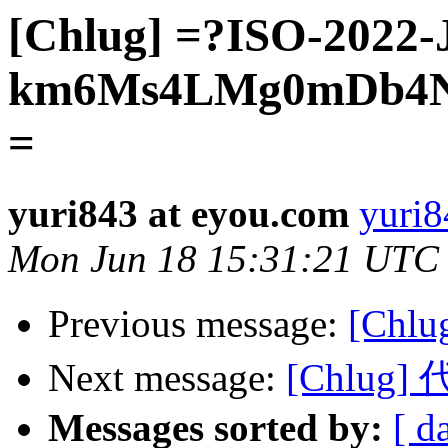
[Chlug] =?ISO-2022
km6Ms4LMg0mDb4N
=
yuri843 at eyou.com
yuri8
Mon Jun 18 15:31:21 UTC
Previous message:
[Ch
Next message:
[Chlug
Messages sorted by:
[ d