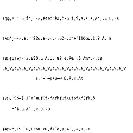
‡@@‚²—˜—p‚Í’j—‹¤‚É40ÎˆÈã‚Ì•û‚Ì‚Ý‚Æ‚³‚¹‚Ä’¸‚«‚Ü‚·B

‡A@’j—‹¤‚É‚¨‘ŠŽè‚É—v‹‚·‚éŽ–‚Í“÷‘ÌŠÖŒW‚Ì‚Ý‚Å‚·B

‡B@ƒzƒeƒ‹‘ã‚ÉŠÖ‚µ‚Ä‚Í‚¨ŒÝ‚¢‚ÅŒˆ‚ß‚Ä‰º‚³‚¢B

„ª„Ÿ„ª„Ÿ„ª„Ÿ„ª„Ÿ„ª„Ÿ„ª„Ÿ„ª„Ÿ„ª„Ÿ„ª„Ÿ„ª„Ÿ„ª„Ÿ„ª„Ÿ„ª„Ÿ

              s‚²—˜—p•û–@‚É‚Â‚¢‚Ät

‡@@‚²Šó–]‚Ì’nˆæEƒ[ƒ‹ƒAƒhƒŒƒXEƒpƒXƒ[ƒh‚ð

    Ý’è‚µ‚Ä’¸‚«‚Ü‚·B

‡A@ŽŸ‚ÉŠÈ’P‚ÈŽ©ŒÈPR‚ðÝ’è‚µ‚Ä’¸‚«‚Ü‚·B
