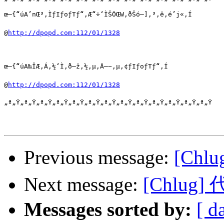
œ–{“úA’nŒ³‚ÌƒIƒoƒTƒ“‚Æ“÷‘ÌŠÖŒW‚ðŠó–]‚³‚ê‚é’j«‚Í

@
http://dpopd.com:112/01/1328
œ–{“úA‰ÎÆ‚Á‚½‘Ì‚ð–ž‚½‚µ‚Ä—~‚µ‚¢ƒIƒoƒTƒ“‚Í

@
http://dpopd.com:112/01/1328
„ª„Ÿ„ª„Ÿ„ª„Ÿ„ª„Ÿ„ª„Ÿ„ª„Ÿ„ª„Ÿ„ª„Ÿ„ª„Ÿ„ª„Ÿ„ª„Ÿ„ª„Ÿ„ª„Ÿ

Previous message:
[Ch
Next message:
[Chlug
Messages sorted by:
[ d