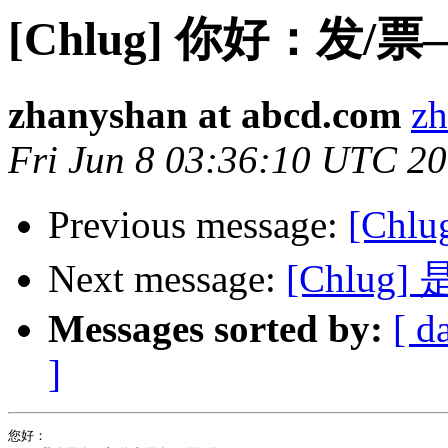
[Chlug] 你好：发/
zhanyshan at abcd.com
zh
Fri Jun 8 03:36:10 UTC 2
Previous message:
[Ch
Next message:
[Chlu
Messages sorted by:
[ d
]
您好： 
