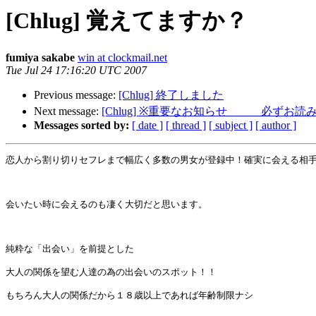
[Chlug] 覚えてますか？
fumiya sakabe
win at clockmail.net
Tue Jul 24 17:16:20 UTC 2007
Previous message:
[Chlug] 終了しました
Next message:
[Chlug] ※重要なお知らせ 必ずお読
Messages sorted by:
[ date ]
[ thread ]
[ subject ]
[ author ]
恋人から割り切りセフレまで幅広く多数の男女が登録中！確実に会える相手
会いたい時に会えるのも凄く大切だと思います。

純粋な「出会い」を前提とした

大人の関係を望む人達の為の出会いのスポット！！

もちろん大人の関係だから１８歳以上であれば年齢制限ナシ
