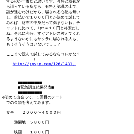
　するのが一番だと思います。有料と最初か

　ら謳っている所なら、有料と認識の上で、

　話が進むわけだから、騙される心配も無い

　し、前払いで１０００円とか決めて試して

　みれば、財布の中身だって傷まないね。チ

　ャットに比べて、1pt＝１０円と格安だし

　ね。それに今時、すぐアドレス教えてくれ

　るようないかにもサクラに騙される人も、

　もうそうそうはいないでしょ？

　ここまで読んで試してみるならコレかな？

　　　　　　　　↓

　 「
http://jpvjp.com/126/1431」
　　　　■■■■■■■■■■

　　　　■緊急調査結果発表■

　　　　■■■■■■■■■■

◎初めて出会って、１回目のデート

　での金額を考えてみます。

　食事　　２０００〜４０００円

　　　遊園地　５８００円

　　　映画　　１８００円
