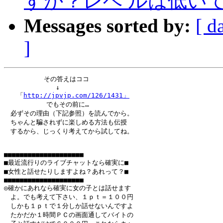
すか？レベ ルは低いで
Messages sorted by:
[ d
]
          その答えはココ

　　　　　　　　↓

　　「
http://jpvjp.com/126/1431」
        　 でもその前に…

　必ずその理由（下記参照）を読んでから。

　ちゃんと騙されずに楽しめる方法も伝授

　するから、じっくり考えてから試してね。

■■■■■■■■■■■■■■■■■■■■

■最近流行りのライブチャットなら確実に■

■女性と話せたりしますよね？あれって？■

■■■■■■■■■■■■■■■■■■■■

◎確かにあれなら確実に女の子とは話せます

　よ。でも考えて下さい、１ｐｔ＝１００円

　しかも１ｐｔで１分しか話せないんですよ

　たかだか１時間ＰＣの画面通してバイトの
