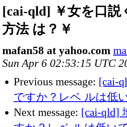
[cai-qld] ￥女
方法 は？￥
mafan58 at yahoo.com
ma
Sun Apr 6 02:53:15 UTC 2
Previous message:
[ca
ですか？レベ ルは低い
Next message:
[cai-