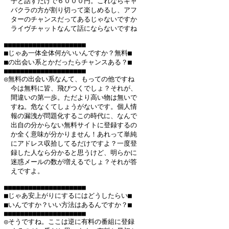
　子と話すだけで６０００円。これならキャ

　バクラの方が割り切って楽しめるし、アフ

　ターのチャンスだってあるじゃないですか

　ライヴチャットなんて話にならないですね

■■■■■■■■■■■■■■■■■■■■

■じゃあ一体全体何がいいんですか？無料■

■の出会い系とかだったらチャンスある？■

■■■■■■■■■■■■■■■■■■■■

◎無料の出会い系なんて、もっての他ですね

　今は無料に皆、飛びつくでしょ？それが、

　間違いの第一歩。ただより高い物は無いで

　すね。危なくてしょうがないです。個人情

　報の漏洩が問題化するこの時代に、なんで

　出自の分からない無料サイトに登録するの

　か全く意味が分かりません！あれって単純

　にアドレス収拾してるだけですよ？一度登

　録した人なら分かると思うけど、明らかに

　迷惑メールの数が増えるでしょ？それが答

　えですよ。

■■■■■■■■■■■■■■■■■■■■

■じゃあ安上がりにするにはどうしたらい■

■いんですか？いい方法はあるんですか？■

■■■■■■■■■■■■■■■■■■■■

◎そうですね。ここは逆に有料の番組に登録
